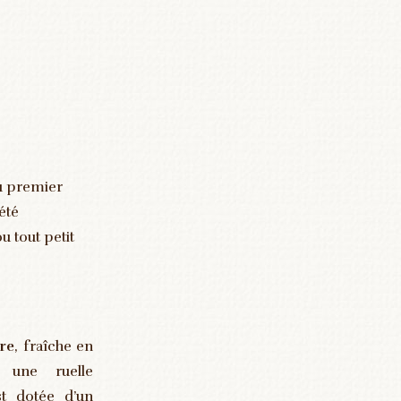
au premier
été
u tout petit
re
, fraîche en
 une ruelle
st dotée d’un