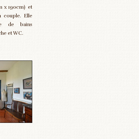
cm x 190cm) et
 couple. Elle
le de bains
che et WC.