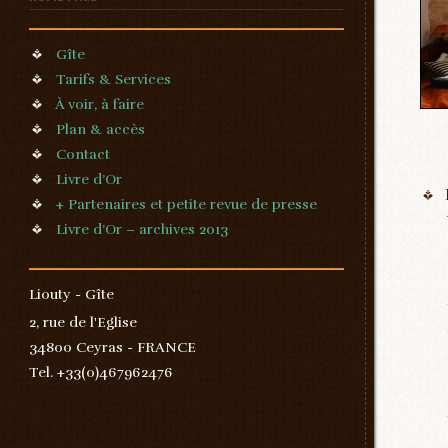
Menu
_____________________________
Gîte
Tarifs & Services
À voir, à faire
Plan & accès
Contact
Livre d’Or
+ Partenaires et petite revue de presse
Livre d’Or – archives 2013
_____________________________
Liouty - Gîte
2, rue de l'Eglise
34800 Ceyras - FRANCE
Tel. +33(0)467962476