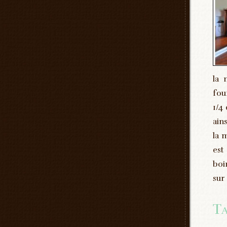
la 
fou
1/4
ain
la 
est
boi
sur
Ta