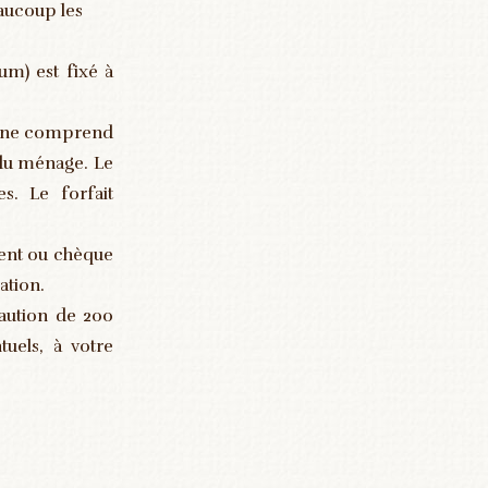
aucoup les
m) est fixé à
ix ne comprend
t du ménage. Le
s. Le forfait
ment ou chèque
ation.
aution de 200
uels, à votre