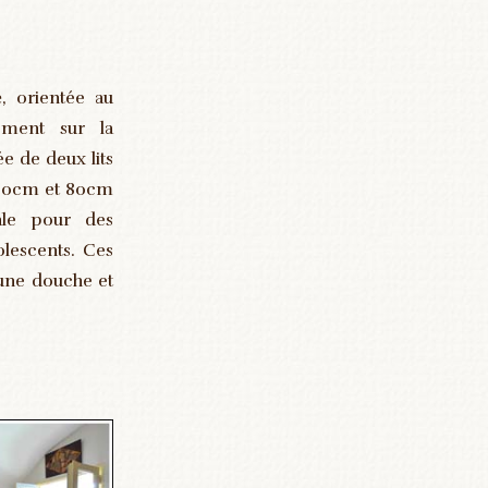
e
, orientée au
ement sur la
tée de deux lits
190cm et 80cm
ale pour des
lescents. Ces
une douche et